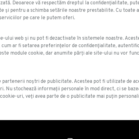
izată. Deoarece vă respectăm dreptul la confidențialitate, pute
lte și pentru a schimba setările noastre prestabilite. Cu toate
serviciilor pe care le putem oferi.
ului web și nu pot fi dezactivate în sistemele noastre. Acestea
i, cum ar fi setarea preferințelor de confidențialitate, autent
ste module cookie, dar anumite părți ale site-ului nu vor func
 partenerii noștri de publicitate. Acestea pot fi utilizate de a
uri. Nu stochează informații personale în mod direct, ci se baze
 cookie-uri, veți avea parte de o publicitate mai puțin personal