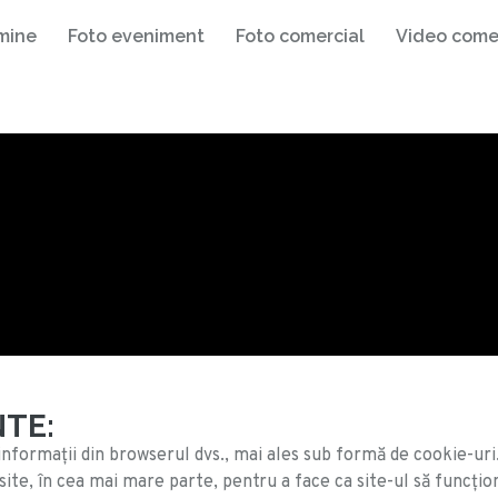
mine
Foto eveniment
Foto comercial
Video come
TE:
informații din browserul dvs., mai ales sub formă de cookie-uri.
osite, în cea mai mare parte, pentru a face ca site-ul să funcți