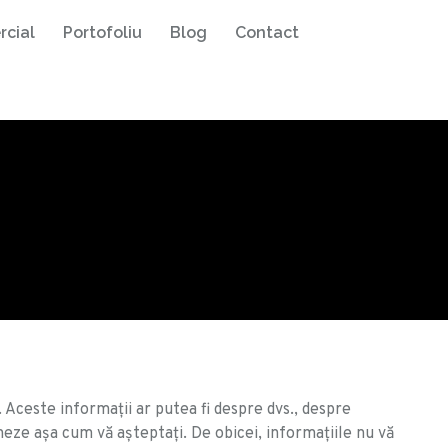
rcial
Portofoliu
Blog
Contact
 Aceste informații ar putea fi despre dvs., despre
oneze așa cum vă așteptați. De obicei, informațiile nu vă