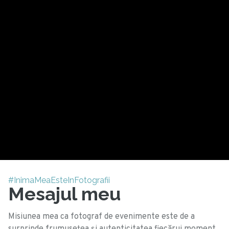
#InimaMeaEsteInFotografii
Mesajul meu
Misiunea mea ca fotograf de evenimente este de a
surprinde frumusețea și autenticitatea fiecărui moment,