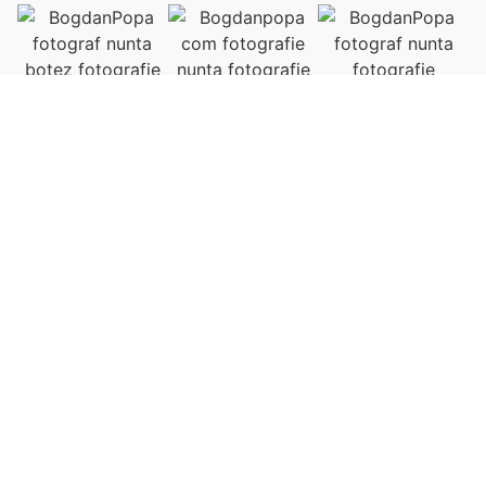
Fotografii
Fotografie
Fotografie
nuntă/botez
Save the
trash the
date
dress
Implicarea mea
activă în
De la pregătirile
Mă dedic fiecărui
planificarea nunții
din ziua nunții până
proiect, tratându-l
asigură o zi fără
la primul dans și
cu aceeași pasiune
stres și permite
petrecerea de
și atenție la detalii
crearea unor
după ceremonie,
care mă definesc în
fotografii care
sunt acolo pentru
orice moment,
reflectă unicitatea
a captura fiecare
chiar și în
și frumusețea
secundă.
ședințele trash the
fiecărui cuplu.
dress.