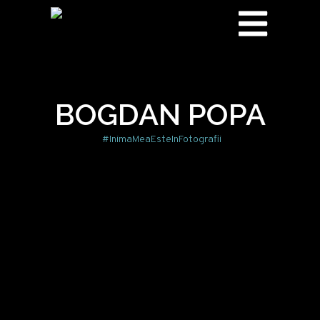
BOGDAN POPA
#InimaMeaEsteInFotografii