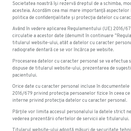
Societatea noastră îşi rezervă dreptul de a schimba, modi
acesteia. Acordăm cea mai mare importanță aspectelor l
politica de confidenţialitate şi protecţia datelor cu cara
Având în vedere aplicarea Regulamentului (UE) 2016/679 p
circulatie a acestor date (denumit în continuare ”Regula
titularul website-ului, atât a datelor cu caracter perso
radiografie dentară ce se vor încărca pe website.
Procesarea datelor cu caracter personal se va efectua st
dispuse de titularul website-ului, prezentarea de sugest
pacientului.
Orice date cu caracter personal incluse în documentele pr
2016/679 privind protecția persoanelor fizice în ceea ce 
interne privind protecția datelor cu caracter personal.
Părțile vor limita accesul personalului la datele strict
vederea prezentării ofertelor de servicii ale titularului.
Titularul website-ului adoptă măsuri de securitate tehni