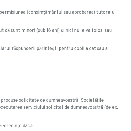
ără permisiunea (consimțământul sau aprobarea) tutorelui
 că sunt minori (sub 16 ani) și nici nu le va folosi sau
ularul răspunderii părintești pentru copil a dat sau a
u produse solicitate de dumneavoastră. Societățile
xecutarea serviciului solicitat de dumneavoastră (de ex.
i-credințe dacă: