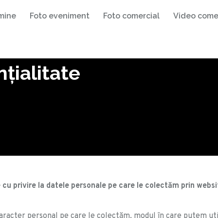
mine
Foto eveniment
Foto comercial
Video come
nțialitate
le cu privire la datele personale pe care le colectăm prin web
 caracter personal pe care le colectăm, modul în care putem uti