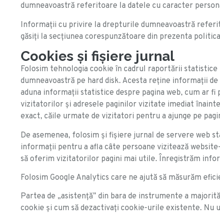
dumneavoastră referitoare la datele cu caracter persona
Informații cu privire la drepturile dumneavoastră referi
găsiți la secțiunea corespunzătoare din prezenta politica
Cookies şi fişiere jurnal
Folosim tehnologia cookie în cadrul raportării statistic
dumneavoastră pe hard disk. Acesta reţine informaţii de 
aduna informaţii statistice despre pagina web, cum ar fi 
vizitatorilor şi adresele paginilor vizitate imediat înain
exact, căile urmate de vizitatori pentru a ajunge pe pagin
De asemenea, folosim şi fişiere jurnal de servere web st
informaţii pentru a afla câte persoane vizitează website-
să oferim vizitatorilor pagini mai utile. Înregistrăm inform
Folosim Google Analytics care ne ajută să măsurăm eficien
Partea de „asistenţă” din bara de instrumente a majorităţ
cookie şi cum să dezactivaţi cookie-urile existente. Nu ui