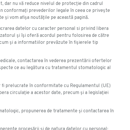
t, dar nu vă reduce nivelul de protecţie din cadrul
n conformați prevederilor legale în ceea ce priveşte
ate şi vom afişa noutăţile pe această pagină.
rarea datelor cu caracter personal si privind libera
torul și își oferă acordul pentru folosirea de către
um și a informatiilor prevăzute în fișierele tip
medicale, contactarea în vederea prezentării ofertelor
 aspecte ce au legătura cu tratamentul stomatologic al
vor fi prelucrate în conformitate cu Regulamentul (UE)
era circulație a acestor date, precum și a legislației
tomatologic, propunerea de tratamente și contactarea în
inerente procesării și de natura datelor cu personal: