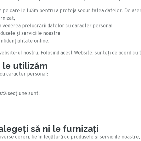
le pe care le luăm pentru a proteja securitatea datelor. De as
urnizat,
în vederea prelucrării datelor cu caracter personal
usele şi serviciile noastre
nfidenţialitate online.
 website-ul nostru. Folosind acest Website, sunteți de acord cu te
 le utilizăm
 cu caracter personal:
stă secțiune sunt:
egeți să ni le furnizați
erse cereri, fie în legătură cu produsele și serviciile noastre,