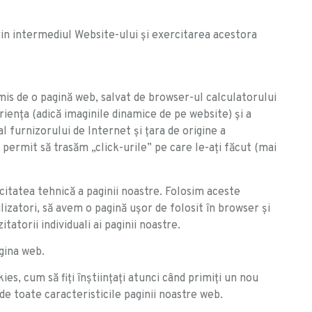
rin intermediul Website-ului și exercitarea acestora
mis de o pagină web, salvat de browser-ul calculatorului
ienţa (adică imaginile dinamice de pe website) şi a
 furnizorului de Internet şi ţara de origine a
e permit să trasăm „click-urile” pe care le-aţi făcut (mai
citatea tehnică a paginii noastre. Folosim aceste
lizatori, să avem o pagină uşor de folosit în browser şi
tatorii individuali ai paginii noastre.
agina web.
s, cum să fiţi înştiinţaţi atunci când primiţi un nou
 de toate caracteristicile paginii noastre web.