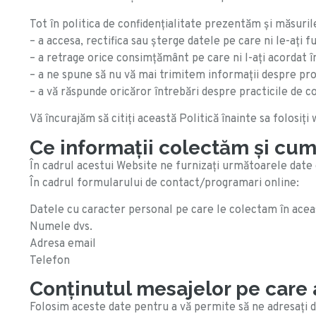
Tot în politica de confidenţialitate prezentăm şi măsuri
– a accesa, rectifica sau şterge datele pe care ni le-aţi f
– a retrage orice consimţământ pe care ni l-aţi acordat 
– a ne spune să nu vă mai trimitem informaţii despre prod
– a vă răspunde oricăror întrebări despre practicile de co
Vă încurajăm să citiți această Politică înainte sa folosiți
Ce informaţii colectăm şi cum
În cadrul acestui Website ne furnizați următoarele date
În cadrul formularului de contact/programari online:
Datele cu caracter personal pe care le colectam în acea
Numele dvs.
Adresa email
Telefon
Conținutul mesajelor pe care al
Folosim aceste date pentru a vă permite să ne adresați div