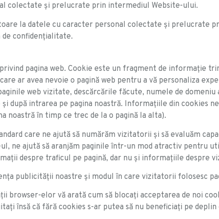
l colectate și prelucrate prin intermediul Website-ului.
toare la datele cu caracter personal colectate și prelucrate p
 de confidențialitate.
e privind pagina web. Cookie este un fragment de informaţie tri
care ar avea nevoie o pagină web pentru a vă personaliza exper
paginile web vizitate, descărcările făcute, numele de domeniu al
te şi după intrarea pe pagina noastră. Informaţiile din cookies n
a noastră în timp ce trec de la o pagină la alta).
andard care ne ajută să numărăm vizitatorii şi să evaluăm capa
ul, ne ajută să aranjăm paginile într-un mod atractiv pentru uti
aţii despre traficul pe pagină, dar nu şi informaţiile despre vizi
ţa publicităţii noastre şi modul în care vizitatorii folosesc p
ii browser-elor vă arată cum să blocaţi acceptarea de noi cookie
taţi însă că fără cookies s-ar putea să nu beneficiaţi pe deplin