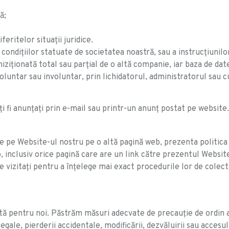
ă;
eritelor situații juridice.
i condițiilor statuate de societatea noastră, sau a instrucțiunil
hiziționată total sau parțial de o altă companie, iar baza de da
 voluntar sau involuntar, prin lichidatorul, administratorul sau
ți fi anunțați prin e-mail sau printr-un anunț postat pe website.
de pe Website-ul nostru pe o altă pagină web, prezenta politica 
 inclusiv orice pagină care are un link către prezentul Website,
e le vizitaţi pentru a înţelege mai exact procedurile lor de colec
 pentru noi. Păstrăm măsuri adecvate de precauţie de ordin adm
gale, pierderii accidentale, modificării, dezvăluirii sau accesul