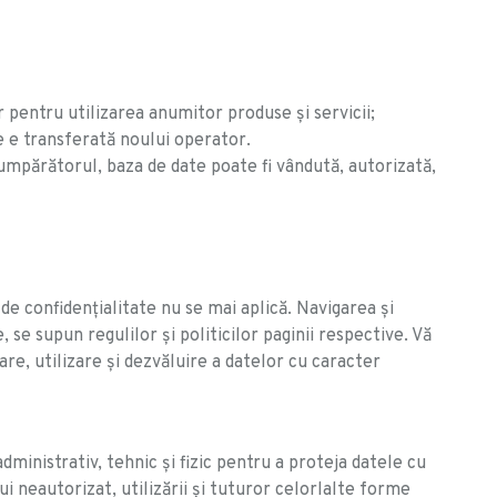
or pentru utilizarea anumitor produse și servicii;
te e transferată noului operator.
 cumpărătorul, baza de date poate fi vândută, autorizată,
de confidenţialitate nu se mai aplică. Navigarea şi
 se supun regulilor şi politicilor paginii respective. Vă
tare, utilizare şi dezvăluire a datelor cu caracter
inistrativ, tehnic şi fizic pentru a proteja datele cu
ui neautorizat, utilizării şi tuturor celorlalte forme