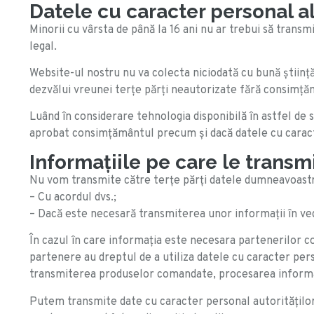
Datele cu caracter personal al
Minorii cu vârsta de până la 16 ani nu ar trebui să tran
legal.
Website-ul nostru nu va colecta niciodată cu bună știință 
dezvălui vreunei terțe părți neautorizate fără consimțăm
Luând în considerare tehnologia disponibilă în astfel de s
aprobat consimțământul precum și dacă datele cu caracte
Informaţiile pe care le trans
Nu vom transmite către terțe părți datele dumneavoastr
– Cu acordul dvs.;
– Dacă este necesară transmiterea unor informații în vede
În cazul în care informația este necesara partenerilor c
partenere au dreptul de a utiliza datele cu caracter per
transmiterea produselor comandate, procesarea informați
Putem transmite date cu caracter personal autorităților 