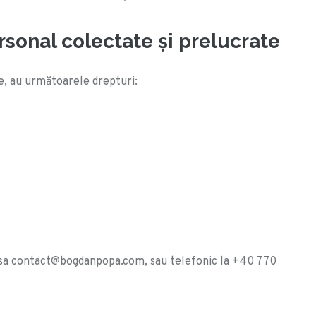
sonal colectate și prelucrate
e, au următoarele drepturi:
dresa contact@bogdanpopa.com, sau telefonic la +40 770