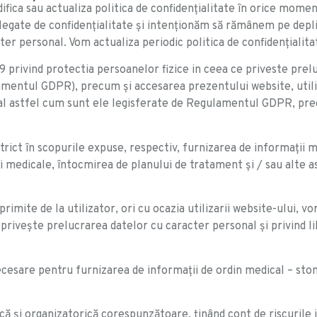
fica sau actualiza politica de confidenţialitate în orice momen
egate de confidenţialitate şi intenţionăm să rămânem pe depli
cter personal. Vom actualiza periodic politica de confidenţialit
rivind protectia persoanelor fizice in ceea ce priveste preluc
mentul GDPR), precum și accesarea prezentului website, utiliza
nal astfel cum sunt ele legisferate de Regulamentul GDPR, prec
rict în scopurile expuse, respectiv, furnizarea de informații 
ii medicale, întocmirea de planului de tratament și / sau alte
imite de la utilizator, ori cu ocazia utilizarii website-ului, 
privește prelucrarea datelor cu caracter personal și privind lib
 necesare pentru furnizarea de informații de ordin medical – s
că și organizatorică corespunzătoare, ținând cont de riscurile 