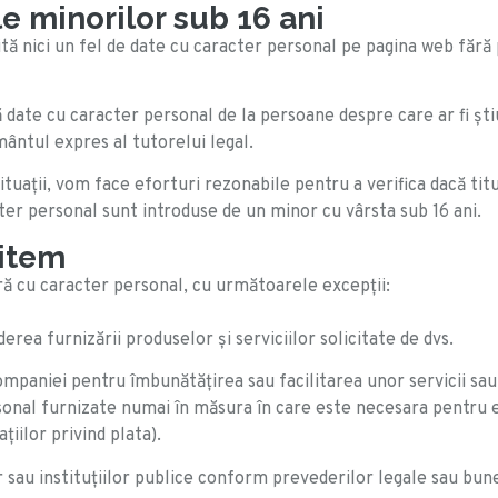
e minorilor sub 16 ani
smită nici un fel de date cu caracter personal pe pagina web f
date cu caracter personal de la persoane despre care ar fi știut
ântul expres al tutorelui legal.
ituații, vom face eforturi rezonabile pentru a verifica dacă tit
r personal sunt introduse de un minor cu vârsta sub 16 ani.
mitem
ă cu caracter personal, cu următoarele excepții:
rea furnizării produselor și serviciilor solicitate de dvs.
ompaniei pentru îmbunătățirea sau facilitarea unor servicii sa
sonal furnizate numai în măsura în care este necesara pentru e
ilor privind plata).
sau instituțiilor publice conform prevederilor legale sau bune