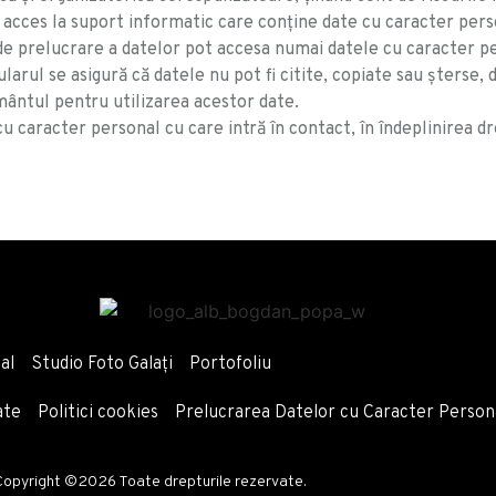
acces la suport informatic care conține date cu caracter person
ui de prelucrare a datelor pot accesa numai datele cu caracter p
larul se asigură că datele nu pot fi citite, copiate sau șterse, 
mântul pentru utilizarea acestor date.
 cu caracter personal cu care intră în contact, în îndeplinirea d
al
Studio Foto Galați
Portofoliu
ate
Politici cookies
Prelucrarea Datelor cu Caracter Person
Copyright ©2026 Toate drepturile rezervate.