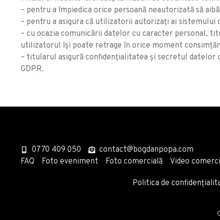
– pentru a împiedica orice persoană neautorizată să aibă 
– pentru a asigura că utilizatorii autorizați ai sistemul
– cu ocazia comunicării datelor cu caracter personal, titu
utilizatorul își poate retrage în orice moment consimță
– titularul asigură confidențialitatea și secretul datelor
GDPR.
0770 409 050
contact@bogdanpopa.com
FAQ
Foto eveniment
Foto comercială
Video comerci
Politica de confidențialit