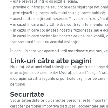
– este prevazut într-o dispoziție legală;
– previne o infracțiune sau protejează siguranța național
– protejează siguranța individului sau siguranța publică;
– aceste informații sunt necesare în vederea rezolvării dif
– în cazul în care activitățile dvs. contravin termenilor ș
– în cazul în care societatea noastră fuzionează sau e ac
– în cazul în care societatea noastră devine insolvabilă,
tranzacționată doar cu acordul instanței.
În cazul în care vor apare situații menționate mai sus, ve
Link-uri către alte pagini
Nu uitaţi că atunci când folosiţi un link pentru a ajunge 
interacţiunea pe care le desfăşuraţi pe o altă pagină web,
încurajăm să citiţi regulile şi politicile paginilor pe car
personal.
Securitate
Securitatea datelor cu caracter personal este importantă
caracter personal împotriva distrugerii accidentale sau ile