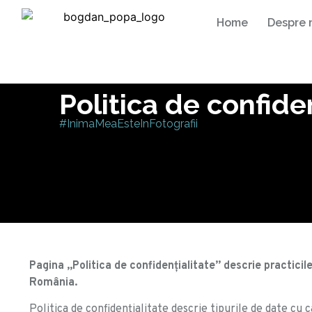
Home
Despre 
Politica de confide
#InimaMeaEsteInFotografii
Pagina „Politica de confidențialitate” descrie practici
România.
Politica de confidenţialitate descrie tipurile de date cu